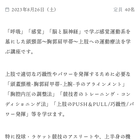
2023年8月26日（土）
定員
40名
「呼吸」「感覚」「脳と脳神経」で学ぶ感覚運動系を
基にした頭頸部～胸郭肩甲帯～上肢への運動療法を学
ぶ講座です。
上肢で適切な巧緻性やパワーを発揮するために必要な
「頭蓋頸椎-胸郭肩甲帯-上腕-手のアラインメント」
「胸腔内圧の調整法」「競技者のトレーニング・コン
ディショニング法」「上肢のPUSH＆PULL/巧緻性/パ
ワー発揮」等を学びます。
特に投球・ラケット競技のアスリートや、上半身の機